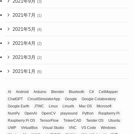
2021年9月
(3)
2021年7月
(1)
2021年5月
(4)
2021年4月
(2)
2021年3月
(2)
2021年1月
(6)
AI
Android
Arduino
Blender
Bluetooth
C#
CellMapper
ChatGPT
CircuitSimulatorApp
Google
Google Colaboratory
Google Earth
JTWC
Linux
Linuxfx
Mac OS
Microsoft
NumPy
OpenAI
OpenCV
playsound
Python
Raspberry Pi
Raspberry Pi OS
TensorFlow
TinkerCAD
Twister OS
Ubuntu
UWP
VirtualBox
Visual Studio
VNC
VS Code
Windows