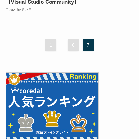
【Visual Studio Community】
2021年5月25日
1
...
6
7