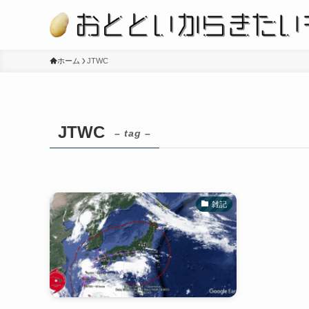
ホーム
JTWC
JTWC
– tag –
雑記