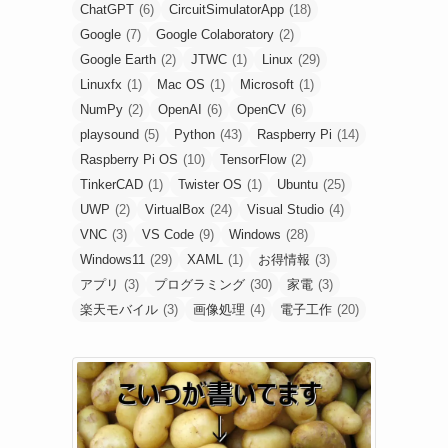
ChatGPT
(6)
CircuitSimulatorApp
(18)
Google
(7)
Google Colaboratory
(2)
Google Earth
(2)
JTWC
(1)
Linux
(29)
Linuxfx
(1)
Mac OS
(1)
Microsoft
(1)
NumPy
(2)
OpenAI
(6)
OpenCV
(6)
playsound
(5)
Python
(43)
Raspberry Pi
(14)
Raspberry Pi OS
(10)
TensorFlow
(2)
TinkerCAD
(1)
Twister OS
(1)
Ubuntu
(25)
UWP
(2)
VirtualBox
(24)
Visual Studio
(4)
VNC
(3)
VS Code
(9)
Windows
(28)
Windows11
(29)
XAML
(1)
お得情報
(3)
アプリ
(3)
プログラミング
(30)
家電
(3)
楽天モバイル
(3)
画像処理
(4)
電子工作
(20)