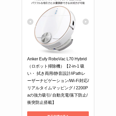
Anker Eufy RoboVac L70 Hybrid
（ロボット掃除機）【2-in-1 吸
い・ 拭き両用/静音設計/iPathレ
ーザーナビゲーション/Wi-Fi対応/
リアルタイムマッピング / 2200P
aの強力吸引/ 自動充電/落下防止/
衝突防止搭載】