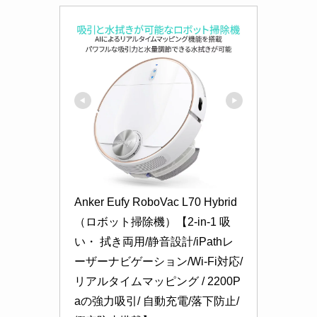
Anker Eufy RoboVac L70 Hybrid
（ロボット掃除機）【2-in-1 吸
い・ 拭き両用/静音設計/iPathレ
ーザーナビゲーション/Wi-Fi対応/
リアルタイムマッピング / 2200P
aの強力吸引/ 自動充電/落下防止/