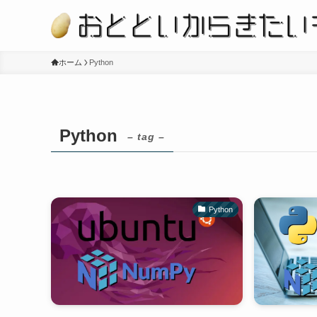
ホーム
Python
Python
– tag –
Python