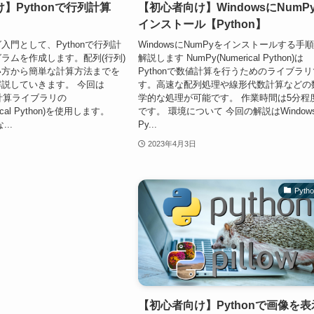
】Pythonで行列計算
【初心者向け】WindowsにNumP
インストール【Python】
入門として、Pythonで行列計
WindowsにNumPyをインストールする手
ラムを作成します。配列(行列)
解説します NumPy(Numerical Python)は
い方から簡単な計算方法までを
Pythonで数値計算を行うためのライブラリ
説していきます。 今回は
す。高速な配列処理や線形代数計算などの
値計算ライブラリの
学的な処理が可能です。 作業時間は5分程
rical Python)を使用します。
です。 環境について 今回の解説はWindow
..
Py...
2023年4月3日
Pyth
【初心者向け】Pythonで画像を表