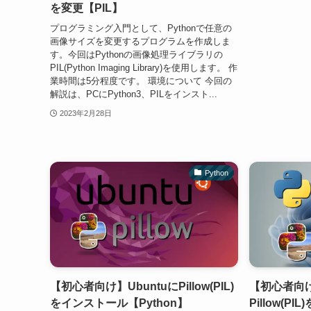
を変更【PIL】
プログラミング入門として、Pythonで任意の
画像サイズを変更するプログラムを作成しま
す。今回はPythonの画像処理ライブラリの
PIL(Python Imaging Library)を使用します。 作
業時間は5分程度です。 環境について 今回の
解説は、PCにPython3、PILをインスト...
2023年2月28日
Python
【初心者向け】UbuntuにPillow(PIL)
【初心者向け
をインストール【Python】
Pillow(P