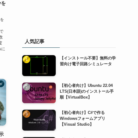
yを
順を
で
数
人気記事
度
sに
【インストール不要】無料の学
習向け電子回路シミュレータ
on
【初心者向け】Ubuntu 22.04
LTS(日本語)のインストール手
順【VirtualBox】
【初心者向け】C#で作る
Windowsフォームアプリ
【Visual Studio】
示