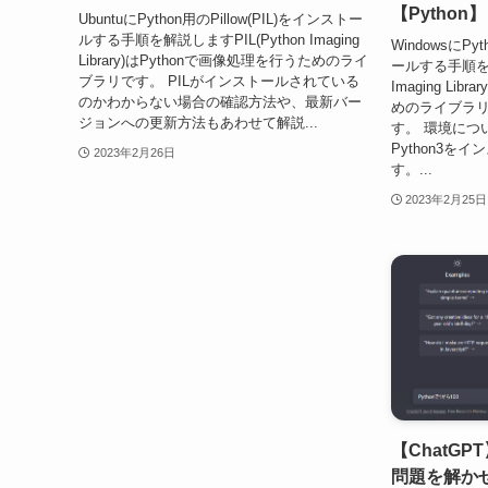
【Python】
UbuntuにPython用のPillow(PIL)をインストー
ルする手順を解説しますPIL(Python Imaging
WindowsにPyt
Library)はPythonで画像処理を行うためのライ
ールする手順を解
ブラリです。 PILがインストールされている
Imaging Li
のかわからない場合の確認方法や、最新バー
めのライブラリ
ジョンへの更新方法もあわせて解説...
す。 環境につい
Python3を
2023年2月26日
す。...
2023年2月25日
【ChatG
問題を解か