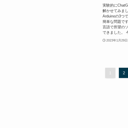
実験的にCha
解かせてみました
Arduinoの
簡単な問題です
言語で所望の
できました。 
2023年1月29日
1
2