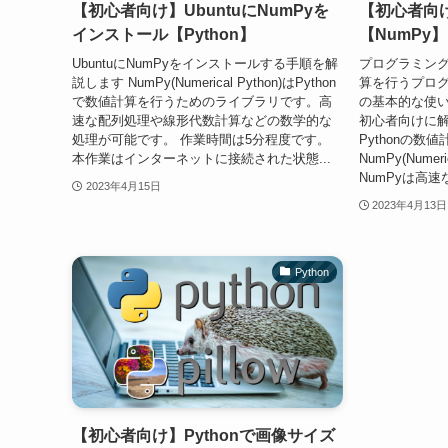
【初心者向け】UbuntuにNumPyを
【初心者向け
インストール【Python】
【NumPy】
UbuntuにNumPyをインストールする手順を解
プログラミング
説します NumPy(Numerical Python)はPython
算を行うプログ
で数値計算を行うためのライブラリです。高
の基本的な使
速な配列処理や線形代数計算などの数学的な
初心者向けに解
処理が可能です。 作業時間は5分程度です。
Pythonの数
本作業はインターネットに接続された状態...
NumPy(Nume
NumPyは高速な.
2023年4月15日
2023年4月13日
Python
【初心者向け】Pythonで画像サイズ