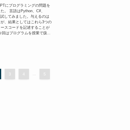
tGPTにプログラミングの問題を
。 言語はPython、C#、
3つで試してみました。与えるのは
が、結果としてはこれら3つの
ソースコードを記述することが
今回はプログラムを授業で扱...
3
4
...
5