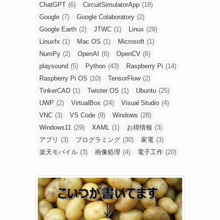
ChatGPT
(6)
CircuitSimulatorApp
(18)
Google
(7)
Google Colaboratory
(2)
Google Earth
(2)
JTWC
(1)
Linux
(29)
Linuxfx
(1)
Mac OS
(1)
Microsoft
(1)
NumPy
(2)
OpenAI
(6)
OpenCV
(6)
playsound
(5)
Python
(43)
Raspberry Pi
(14)
Raspberry Pi OS
(10)
TensorFlow
(2)
TinkerCAD
(1)
Twister OS
(1)
Ubuntu
(25)
UWP
(2)
VirtualBox
(24)
Visual Studio
(4)
VNC
(3)
VS Code
(9)
Windows
(28)
Windows11
(29)
XAML
(1)
お得情報
(3)
アプリ
(3)
プログラミング
(30)
家電
(3)
楽天モバイル
(3)
画像処理
(4)
電子工作
(20)