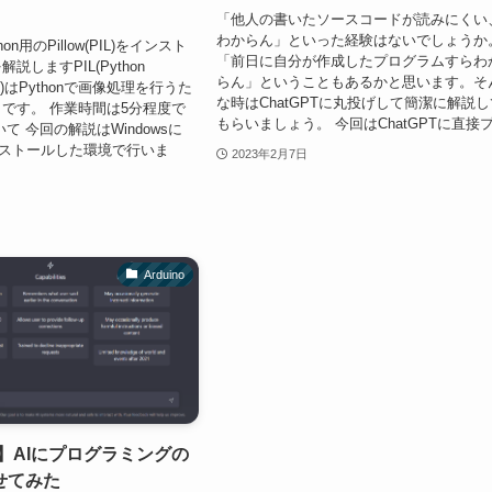
「他人の書いたソースコードが読みにくい
わからん」といった経験はないでしょうか
hon用のPillow(PIL)をインスト
「前日に自分が作成したプログラムすらわ
説しますPIL(Python
らん」ということもあるかと思います。そ
brary)はPythonで画像処理を行うた
な時はChatGPTに丸投げして簡潔に解説し
です。 作業時間は5分程度で
もらいましょう。 今回はChatGPTに直接プ.
て 今回の解説はWindowsに
インストールした環境で行いま
2023年2月7日
Arduino
PT】AIにプログラミングの
せてみた