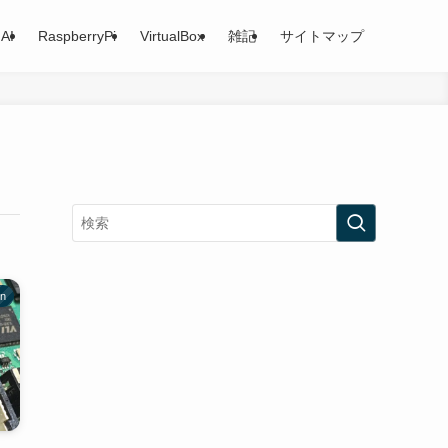
AI
RaspberryPi
VirtualBox
雑記
サイトマップ
on