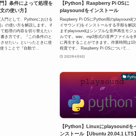
n入門】条件によって処理を
【Python】Raspberry Pi OSに
f文の使い方】
playsoundをインストール
入門として、Pythonにおける
Raspberry Pi OSにPython用のplaysound
ん)』の使い方を解説します。 if
イサウンド)をインストールする手順を解
って処理の内容を切り替えたい
ますplaysoundはシンプルな音声再生モジ
る書き方です。『この条件のと
ルです。wav、mp3形式の音声ファイルを
をさせたい』といったときに使
に再生することができます。作業時間は10
を使うことで『自動で...
程度です。 Raspberry Pi OSについて...
2022年4月6日
Pyth
【Python】Linuxにplaysoundを
ンストール【Ubuntu 20.04.1 LTS