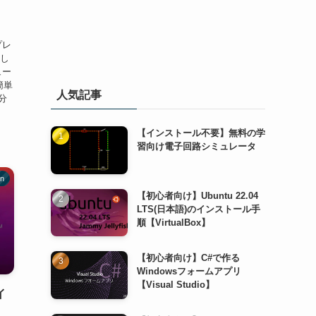
(プレ
説し
ュー
簡単
人気記事
分
【インストール不要】無料の学
習向け電子回路シミュレータ
on
【初心者向け】Ubuntu 22.04
LTS(日本語)のインストール手
順【VirtualBox】
【初心者向け】C#で作る
Windowsフォームアプリ
【Visual Studio】
イ
】