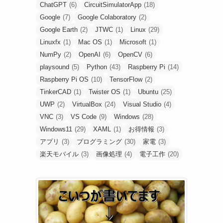
ChatGPT
(6)
CircuitSimulatorApp
(18)
Google
(7)
Google Colaboratory
(2)
Google Earth
(2)
JTWC
(1)
Linux
(29)
Linuxfx
(1)
Mac OS
(1)
Microsoft
(1)
NumPy
(2)
OpenAI
(6)
OpenCV
(6)
playsound
(5)
Python
(43)
Raspberry Pi
(14)
Raspberry Pi OS
(10)
TensorFlow
(2)
TinkerCAD
(1)
Twister OS
(1)
Ubuntu
(25)
UWP
(2)
VirtualBox
(24)
Visual Studio
(4)
VNC
(3)
VS Code
(9)
Windows
(28)
Windows11
(29)
XAML
(1)
お得情報
(3)
アプリ
(3)
プログラミング
(30)
家電
(3)
楽天モバイル
(3)
画像処理
(4)
電子工作
(20)