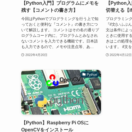
【Python入門】プログラムにメモを
【Pytho
残す【コメントの書き方】
切替える【i
今回はPythonでプログラミングを行う上で知
プログラミング
っておくと便利な『コメント』の書き方につ
『if文(いふぶ
いて解説します。 コメントはその名の通りプ
文は条件によ
ログラムコード内に、プログラムとみなされ
ときに使用す
ないコメントを入力できる機能です。日本語
きはこの処理
も入力できるので、メモや注意点等、あ...
います。 if文
2022年4月20日
2022年4月12日
Python
【Python】Raspberry Pi OSに
OpenCVをインストール