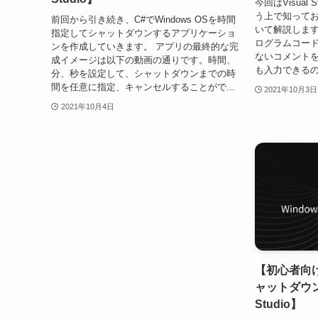
今回はVisual
う上で知って
前回から引き続き、C#でWindows OSを時間
いて解説します
指定してシャットダウンするアプリケーショ
ログラムコー
ンを作成していきます。 アプリの最終的な完
ないコメント
成イメージは以下の動画の通りです。時間、
も入力できるの
分、秒を設定して、シャットダウンまでの時
間を任意に指定、キャンセルすることがで...
2021年10月3日
2021年10月4日
【初心者向け
ャットダウンタ
Studio】