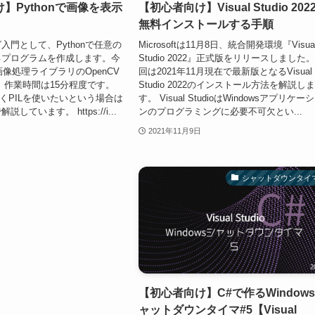
】Pythonで画像を表示
【初心者向け】Visual Studio 202
】
無料インストールする手順
入門として、Pythonで任意の
Microsoftは11月8日、統合開発環境『Visua
るプログラムを作成します。今
Studio 2022』正式版をリリースしました。
の画像処理ライブラリのOpenCV
回は2021年11月現在で最新版となるVisual
 作業時間は15分程度です。
Studio 2022のインストール方法を解説し
なくPILを使いたいという場合は
す。 Visual StudioはWindowsアプリケー
しています。 https://i...
ンのプログラミングに必要不可欠とい...
2021年11月9日
シャットダウンタイ
【初心者向け】C#で作るWindow
ャットダウンタイマ#5【Visual