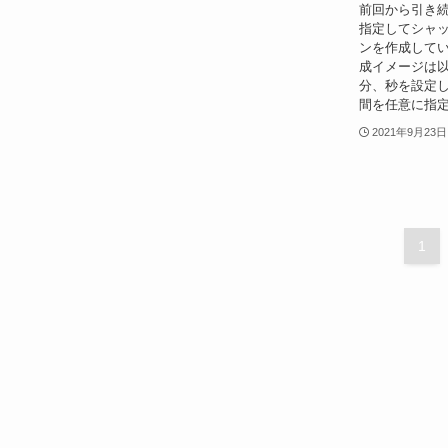
前回から引き続き
指定してシャ
ンを作成してい
成イメージは
分、秒を設定
間を任意に指定
2021年9月23日
1