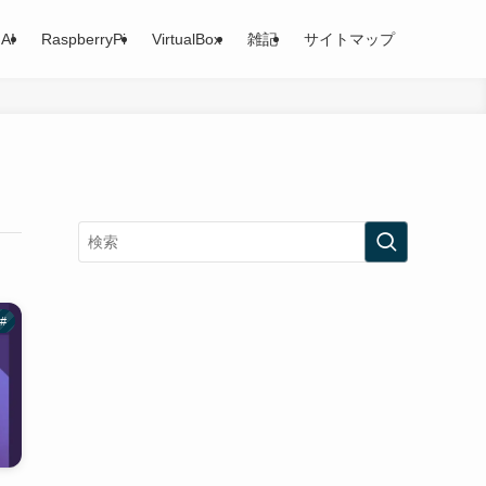
AI
RaspberryPi
VirtualBox
雑記
サイトマップ
#