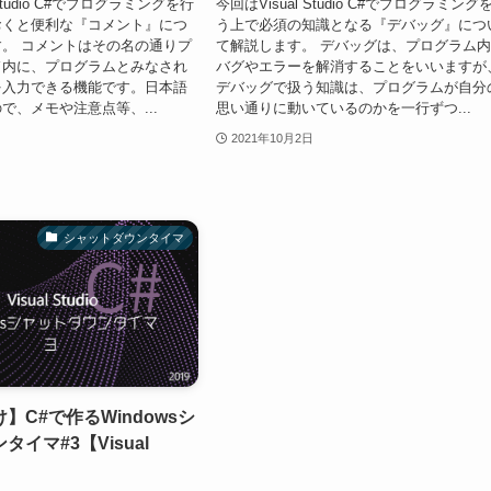
 Studio C#でプログラミングを行
今回はVisual Studio C#でプログラミング
おくと便利な『コメント』につ
う上で必須の知識となる『デバッグ』につ
。 コメントはその名の通りプ
て解説します。 デバッグは、プログラム
ド内に、プログラムとみなされ
バグやエラーを解消することをいいますが
を入力できる機能です。日本語
デバッグで扱う知識は、プログラムが自分
で、メモや注意点等、...
思い通りに動いているのかを一行ずつ...
2021年10月2日
シャットダウンタイマ
】C#で作るWindowsシ
イマ#3【Visual