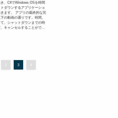
、C#でWindows OSを時間
ットダウンするアプリケーショ
きます。 アプリの最終的な完
以下の動画の通りです。時間、
して、シャットダウンまでの時
、キャンセルすることがで...
2
3
4