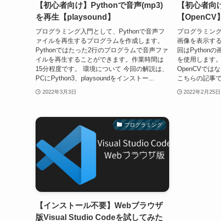
【初心者向け】Pythonで音声(mp3)
【初心者向け
を再生【playsound】
【OpenCV
プログラミング入門として、Pythonで音声フ
プログラミング
ァイルを再生するプログラムを作成します。
画像を表示す
Pythonではたった2行のプログラムで音声ファ
回はPython
イルを再生することができます。作業時間は
を使用します。
15分程度です。 環境について 今回の解説は、
OpenCVでは
PCにPython3、playsoundをインストー...
こちらの記事で解説
2022年3月3日
2022年2月25日
プログラミング
【インストール不要】Webブラウザ
版Visual Studio Codeを試してみた