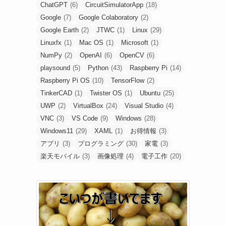
ChatGPT
(6)
CircuitSimulatorApp
(18)
Google
(7)
Google Colaboratory
(2)
Google Earth
(2)
JTWC
(1)
Linux
(29)
Linuxfx
(1)
Mac OS
(1)
Microsoft
(1)
NumPy
(2)
OpenAI
(6)
OpenCV
(6)
playsound
(5)
Python
(43)
Raspberry Pi
(14)
Raspberry Pi OS
(10)
TensorFlow
(2)
TinkerCAD
(1)
Twister OS
(1)
Ubuntu
(25)
UWP
(2)
VirtualBox
(24)
Visual Studio
(4)
VNC
(3)
VS Code
(9)
Windows
(28)
Windows11
(29)
XAML
(1)
お得情報
(3)
アプリ
(3)
プログラミング
(30)
家電
(3)
楽天モバイル
(3)
画像処理
(4)
電子工作
(20)