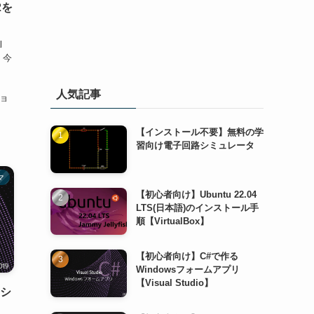
2を
l
 今
ま
人気記事
ショ
【インストール不要】無料の学
習向け電子回路シミュレータ
マ
【初心者向け】Ubuntu 22.04
LTS(日本語)のインストール手
順【VirtualBox】
【初心者向け】C#で作る
Windowsフォームアプリ
【Visual Studio】
sシ