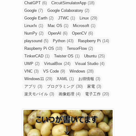
ChatGPT
(6)
CircuitSimulatorApp
(18)
Google
(7)
Google Colaboratory
(2)
Google Earth
(2)
JTWC
(1)
Linux
(29)
Linuxfx
(1)
Mac OS
(1)
Microsoft
(1)
NumPy
(2)
OpenAI
(6)
OpenCV
(6)
playsound
(5)
Python
(43)
Raspberry Pi
(14)
Raspberry Pi OS
(10)
TensorFlow
(2)
TinkerCAD
(1)
Twister OS
(1)
Ubuntu
(25)
UWP
(2)
VirtualBox
(24)
Visual Studio
(4)
VNC
(3)
VS Code
(9)
Windows
(28)
Windows11
(29)
XAML
(1)
お得情報
(3)
アプリ
(3)
プログラミング
(30)
家電
(3)
楽天モバイル
(3)
画像処理
(4)
電子工作
(20)