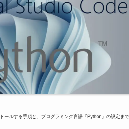
ode)をインストールする手順と、プログラミング言語『Python』の設定ま